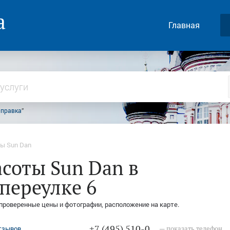
а
Главная
аправка
”
ты Sun Dan
соты Sun Dan в
переулке 6
 проверенные цены и фотографии, расположение на карте.
+7 (495) 510-0...
тзывов
— показать телефон