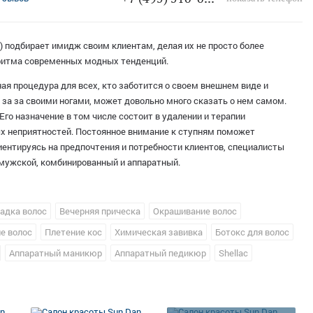
2) подбирает имидж своим клиентам, делая их не просто более
ритма современных модных тенденций.
ая процедура для всех, кто заботится о своем внешнем виде и
 за за своими ногами, может довольно много сказать о нем самом.
го назначение в том числе состоит в удалении и терапии
ых неприятностей. Постоянное внимание к ступням поможет
иентируясь на предпочтения и потребности клиентов, специалисты
мужской, комбинированный и аппаратный.
адка волос
Вечерняя прическа
Окрашивание волос
е волос
Плетение кос
Химическая завивка
Ботокс для волос
Аппаратный маникюр
Аппаратный педикюр
Shellac
Наращивание ресниц
Коррекция и окрашивание бровей
Пирсинг
Солярий
Шугаринг
Чистка лица
Обертывание