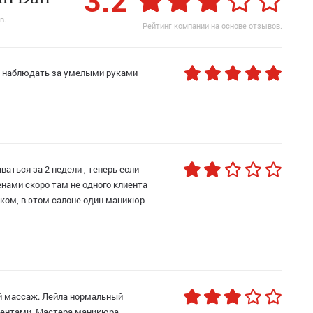
3.2
токс ресниц
Прикорневой объем
Ногтевая студия
в.
пилинг
Фитиновый пилинг
Рейтинг компании на основе отзывов.
о наблюдать за умелыми руками
аться за 2 недели , теперь если
енами скоро там не одного клиента
аком, в этом салоне один маникюр
й массаж. Лейла нормальный
лиентами. Мастера маникюра