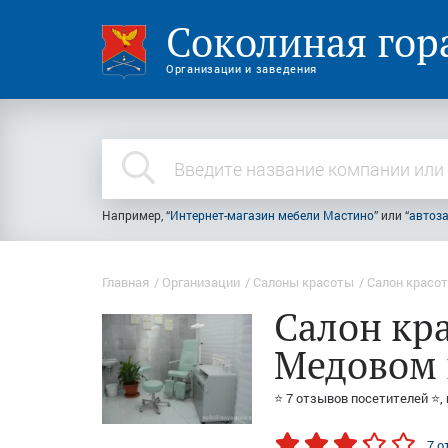
Соколиная гор
Организации и заведения
Например, “
Интернет-магазин мебели Мастино
” или “
автоз
Главная
Организации
Салоны красоты
Салон красо
Салон кра
Медовом 
⭐ 7 отзывов посетителей ⭐,
7 о