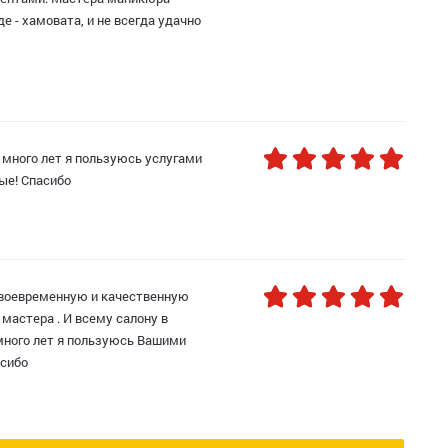
е - хамовата, и не всегда удачно
 много лет я пользуюсь услугами
ые! Спасибо
своевременную и качественную
мастера . И всему салону в
много лет я пользуюсь Вашими
асибо