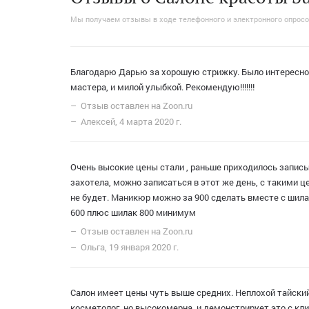
Японский маникюр
LUXIO
Мужская эпиляция
Бо
Мы получаем отзывы в ходе телефонного и электронного опросо
Центр косметологии
Нитевой лифтинг
Фруктовый 
Благодарю Дарью за хорошую стрижку. Было интересн
мастера, и милой улыбкой. Рекомендую!!!!!!!
Отзыв оставлен на Zoon.ru
Алексей, 4 марта 2020 г.
Очень высокие цены стали , раньше приходилось записыв
захотела, можно записаться в этот же день, с такими ц
не будет. Маникюр можно за 900 сделать вместе с шил
600 плюс шилак 800 минимум
Отзыв оставлен на Zoon.ru
Ольга, 19 января 2020 г.
Салон имеет цены чуть выше средних. Неплохой тайски
косметолог, но высокомерна, и демонстрирует это с к