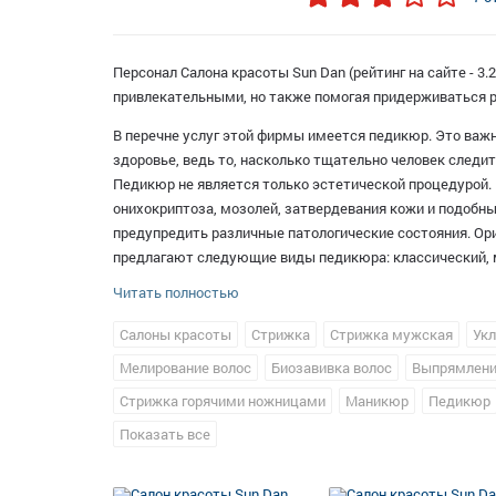
Персонал Салона красоты Sun Dan (рейтинг на сайте - 3.
привлекательными, но также помогая придерживаться 
В перечне услуг этой фирмы имеется педикюр. Это важн
здоровье, ведь то, насколько тщательно человек следит
Педикюр не является только эстетической процедурой. Е
онихокриптоза, мозолей, затвердевания кожи и подобн
предупредить различные патологические состояния. Ор
предлагают следующие виды педикюра: классический, 
Читать полностью
Салоны красоты
Стрижка
Стрижка мужская
Укл
Мелирование волос
Биозавивка волос
Выпрямлени
Стрижка горячими ножницами
Маникюр
Педикюр
Гель-лак
Показать все
Наращивание ногтей
Мужской педикюр
Макияж
Мезонити
Перманентный макияж
Тату