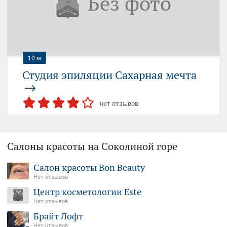
+7 (916) 491...
— показать
10 м
Студия эпиляции Сахарная мечта
нет отзывов
СЕМЁНОВСКАЯ
Салоны красоты на Соколиной горе
ЭЛЕКТРОЗАВОДСКАЯ
Москва, Измайловская улица, 30
Салон красоты Bon Beauty
09:00-21:00 (пн-вс)
Нет отзывов
+7 (985) 150...
— показать
Цeнтр косметологии Este
Нет отзывов
Брайт Лофт
Нет отзывов