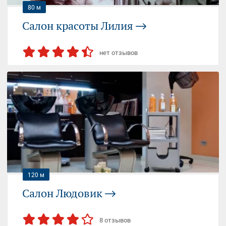
80 м
Салон красоты Лилия
нет отзывов
СЕМЁНОВСКАЯ
ЭЛЕКТРОЗАВОДСКАЯ
Москва, Малая Семёновская улица, 30 ст8
09:00-20:00 (пн-вс)
+7 (925) 511...
— показать
120 м
Салон Людовик
8 отзывов