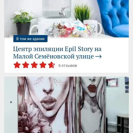
Москва, Малая Семёновская улица, 30, стр. 6
09:00-21:00 (пн-вс)
+7 (916) 491...
— показать
В том же здании
Центр эпиляции Epil Story на
Малой Семёновской улице
6 отзывов
СЕМЁНОВСКАЯ
ЭЛЕКТРОЗАВОДСКАЯ
Москва, Малая Семёновская улица, 30с6
10:00-21:00 (пн-вс)
+7 (925) 305...
— показать