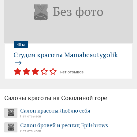
Москва, Электродный проезд, 8
11:00-20:00 (пн-вс)
+7 (904) 568...
— показать
40 м
Студия красоты Mamabeautygolik
нет отзывов
ШОССЕ ЭНТУЗИАСТОВ (МЦК)
Салоны красоты на Соколиной горе
ШОССЕ ЭНТУЗИАСТОВ
Москва, Электродный проезд, 6с1
Салон красоты Люблю себя
07:00-22:00 (пн-вс)
Нет отзывов
+7 (977) 426...
— показать
Салон бровей и ресниц Epil+brows
Нет отзывов