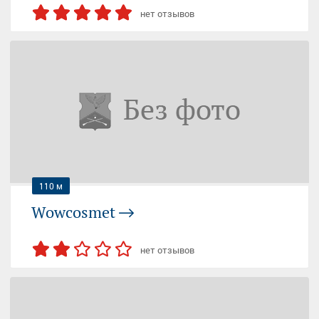
нет отзывов
ШОССЕ ЭНТУЗИАСТОВ (МЦК)
ШОССЕ ЭНТУЗИАСТОВ
Москва, Электродный проезд, 6с1
08:00-23:00 (пн-вс)
+7 (926) 188...
— показать
110 м
Wowcosmet
нет отзывов
ШОССЕ ЭНТУЗИАСТОВ (МЦК)
ШОССЕ ЭНТУЗИАСТОВ