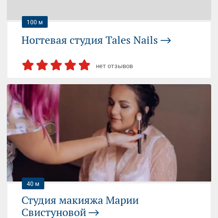
100 м
Ногтевая студия Tales Nails
нет отзывов
ШОССЕ ЭНТУЗИАСТОВ (МЦК)
ШОССЕ ЭНТУЗИАСТОВ
Москва, Электродный проезд, 8
09:00-22:00 (пн-вс)
+7 (980) 179...
— показать
40 м
Студия макияжа Марии
Свистуновой