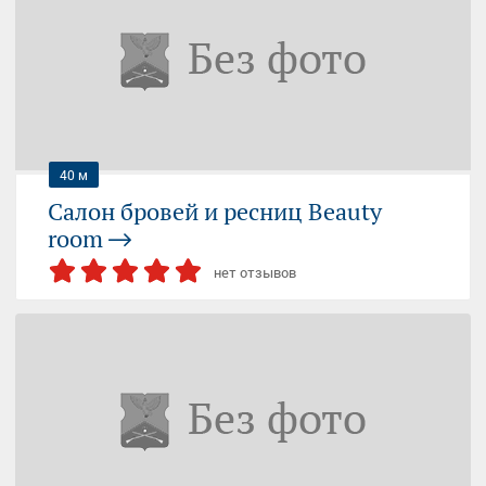
ШОССЕ ЭНТУЗИАСТОВ
Москва, Электродный проезд, 6 ст1
09:00-21:00 (пн-вс)
+7 (916) 780...
— показать
40 м
Салон бровей и ресниц Beauty
room
нет отзывов
ШОССЕ ЭНТУЗИАСТОВ (МЦК)
ШОССЕ ЭНТУЗИАСТОВ
Москва, Электродный проезд, 6с1
10:00-20:00 (пн-вс)
+7 (925) 079...
— показать