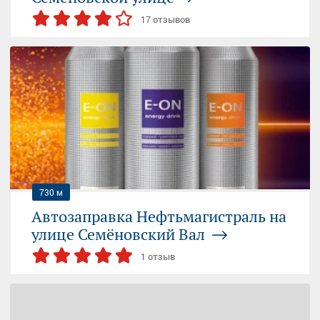
17 отзывов
СЕМЁНОВСКАЯ
ЭЛЕКТРОЗАВОДСКАЯ
Москва, Большая Семёновская улица, 42 ст22
08:30-21:00 (пн-вс)
+7 (495) 118...
— показать
730 м
Автозаправка Нефтьмагистраль на
улице Семёновский Вал
1 отзыв
СЕМЁНОВСКАЯ
ЭЛЕКТРОЗАВОДСКАЯ