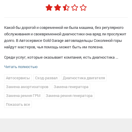
Какой бы дорогой и современной ни была машина, без регулярного
обслуживания и своевременной диагностики она вряд ли прослужит
долго. В Автосервисе Gold Garage автовладельцы Соколиной горы
найдут мастеров, чья помощь может быть им полезна.
Среди услуг, которые оказывает компания, есть диагностика ...
Читать полностью
Автосервисы
Сход-развал
Диагностика двигателя
Замена амортизаторов
Замена генератора
Замена ремня ГРМ
Замена ремня генератора
Замена рычага подвески
Показать все
Замена сцепления
Замена шаровой опоры
Компьютерная диагностика автомобиля
Ремонт турбин
Ремонт ходовой
Слесарный ремонт