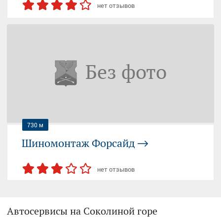
нет отзывов
СЕМЁНОВСКАЯ
Москва, проспект Будённого, 17, корп. 1
+7 (925) 215...
— показать
730 м
Шиномонтаж Форсайд
нет отзывов
СЕМЁНОВСКАЯ
Автосервисы на Соколиной горе
ЭЛЕКТРОЗАВОДСКАЯ