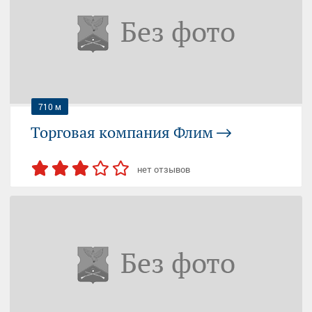
Москва, Семёновский Вал улица, вл4а
круглосуточно
+7 (800) 700...
— показать
710 м
Торговая компания Флим
нет отзывов
СЕМЁНОВСКАЯ
ЭЛЕКТРОЗАВОДСКАЯ
Москва, Семёновский Вал улица, 6а
09:00-17:00 (пн-пт); 10:00-17:00 (сб, вс)
+7 (495) 737...
— показать