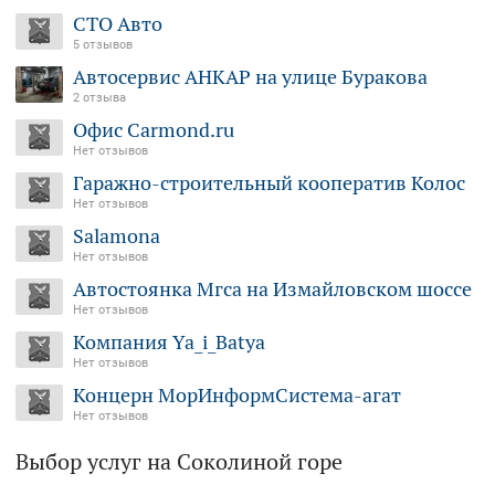
Москва, улица Семёновский Вал, 4А
СТО Авто
+7 (926) 679...
— показать
5 отзывов
Автосервис АНКАР на улице Буракова
2 отзыва
Офис Carmond.ru
Нет отзывов
Гаражно-строительный кооператив Колос
Нет отзывов
Salamona
Нет отзывов
Автостоянка Мгса на Измайловском шоссе
Нет отзывов
Компания Ya_i_Batya
Нет отзывов
Концерн МорИнформСистема-агат
Нет отзывов
Выбор услуг на Соколиной горе